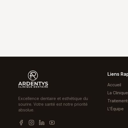
Liens Ra
Accueil
La Clinique
Excellence dentaire et esthétique du
Traitement
sourire. Votre santé est notre priorité
L'Équipe
absolue.