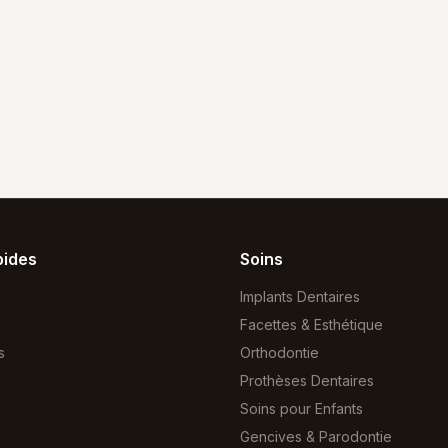
pides
Soins
Implants Dentaires
Facettes & Esthétique
s
Orthodontie
Prothèses Dentaires
Soins pour Enfants
Gencives & Parodontie