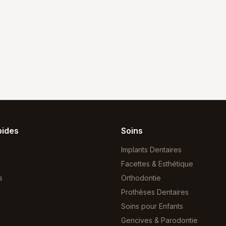
pides
Soins
Implants Dentaires
Facettes & Esthétique
s
Orthodontie
Prothèses Dentaires
Soins pour Enfants
Gencives & Parodontie