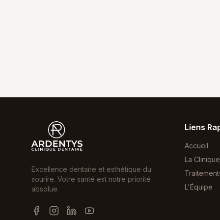
Liens Ra
Accueil
La Clinique
Excellence dentaire et esthétique du
Traitement
sourire. Votre santé est notre priorité
L'Équipe
absolue.