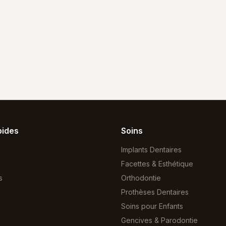
pides
Soins
Implants Dentaires
Facettes & Esthétique
s
Orthodontie
Prothèses Dentaires
Soins pour Enfants
Gencives & Parodontie