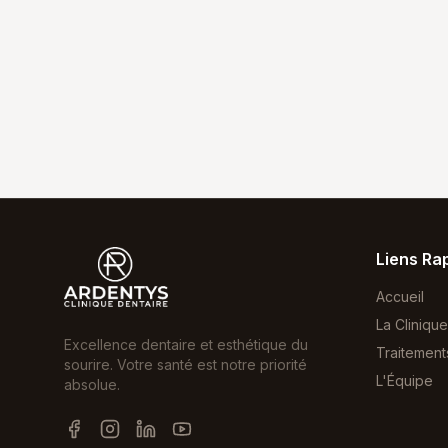
Liens Ra
Accueil
La Clinique
Excellence dentaire et esthétique du
Traitement
sourire. Votre santé est notre priorité
L'Équipe
absolue.